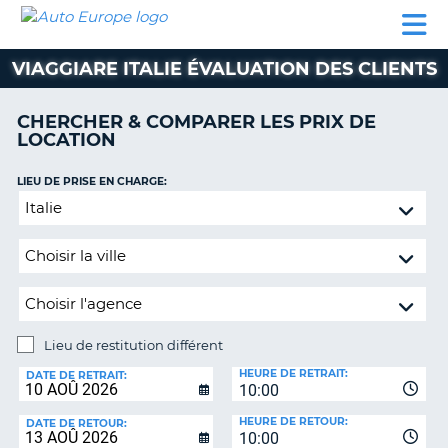
AUTO
LOCATION
LOCATION
SUPPORT
EUROPE
DE
DE
MOTORHOMES
PARTENAIRES
CLIENT
VOITURE
VOITURE
VIAGGIARE ITALIE ÉVALUATION DES CLIENTS
MOTORHOMES
CHERCHER & COMPARER LES PRIX DE
PARTENAIRES
LOCATION
SUPPORT
CLIENT
LIEU DE PRISE EN CHARGE:
ON
Lieu
MON
de
COMPTE
restitution
GÉRER
différent
MA
RÉSERVATION
Lieu de restitution différent
SUISSE
LIEU
HEURE DE RETRAIT:
DE
DATE DE RETRAIT:
LANGUE
10:00
RESTITUTION:
HEURE DE RETOUR:
DATE DE RETOUR:
10:00