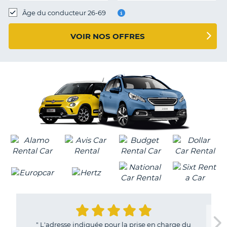
T
Âge du conducteur 26-69
VOIR NOS OFFRES
"
L'adresse indiquée pour la prise en charge du
H