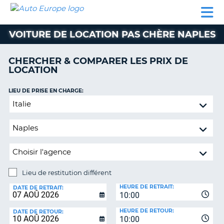
AUTO
LOCATION
LOCATION
SUPPORT
EUROPE
DE
DE
MOTORHOMES
PARTENAIRES
CLIENT
VOITURE
VOITURE
VOITURE DE LOCATION PAS CHÈRE NAPLES
MOTORHOMES
CHERCHER & COMPARER LES PRIX DE
PARTENAIRES
LOCATION
SUPPORT
CLIENT
LIEU DE PRISE EN CHARGE:
ON
Lieu
MON
de
COMPTE
restitution
GÉRER
différent
MA
RÉSERVATION
Lieu de restitution différent
SUISSE
LIEU
HEURE DE RETRAIT:
DE
DATE DE RETRAIT:
LANGUE
10:00
RESTITUTION:
HEURE DE RETOUR:
DATE DE RETOUR:
10:00