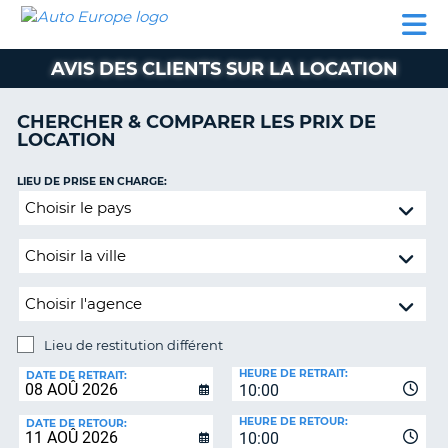
AUTO
LOCATION
LOCATION
SUPPORT
EUROPE
DE
DE
MOTORHOMES
PARTENAIRES
CLIENT
VOITURE
VOITURE
AVIS DES CLIENTS SUR LA LOCATION
MOTORHOMES
CHERCHER & COMPARER LES PRIX DE
PARTENAIRES
LOCATION
SUPPORT
CLIENT
LIEU DE PRISE EN CHARGE:
ON
Lieu
MON
de
COMPTE
restitution
GÉRER
différent
MA
RÉSERVATION
Lieu de restitution différent
SUISSE
LIEU
HEURE DE RETRAIT:
DE
DATE DE RETRAIT:
LANGUE
10:00
RESTITUTION:
HEURE DE RETOUR:
DATE DE RETOUR:
10:00