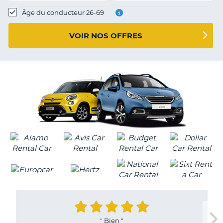
T
Âge du conducteur 26-69
VOIR NOS OFFRES
"
Bien
"
H