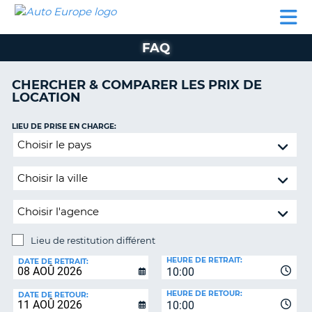
AUTO
LOCATION
LOCATION
SUPPORT
EUROPE
DE
DE
MOTORHOMES
PARTENAIRES
CLIENT
VOITURE
VOITURE
FAQ
MOTORHOMES
CHERCHER & COMPARER LES PRIX DE
PARTENAIRES
LOCATION
SUPPORT
CLIENT
LIEU DE PRISE EN CHARGE:
ON
Lieu
MON
de
COMPTE
restitution
GÉRER
différent
MA
RÉSERVATION
Lieu de restitution différent
SUISSE
LIEU
HEURE DE RETRAIT:
DE
DATE DE RETRAIT:
LANGUE
10:00
RESTITUTION:
HEURE DE RETOUR:
DATE DE RETOUR:
10:00