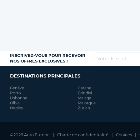
INSCRIVEZ-VOUS POUR RECEVOIR
NOS OFFRES EXCLUSIVES !
DESTINATIONS PRINCIPALES
Genève
Catane
Porto
Brindisi
Lisbonne
Malaga
Olbia
Majorque
Naples
Zurich
©2026 Auto Europe
Charte de confidentialité
Cookies