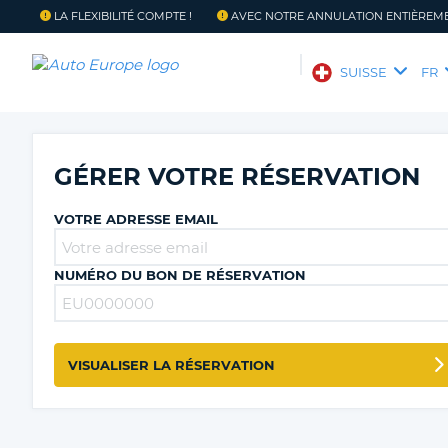
LA FLEXIBILITÉ COMPTE !
AVEC NOTRE ANNULATION ENTIÈREME
AUTO
SUISSE
FR
EUROPE
LOCATION
DE
VOITURE
GÉRER VOTRE RÉSERVATION
MOTORHOMES
VOTRE ADRESSE EMAIL
PARTENAIRES
SUPPORT
NUMÉRO DU BON DE RÉSERVATION
CLIENT
MON
SUISSE
LANGUE
COMPTE
VISUALISER LA RÉSERVATION