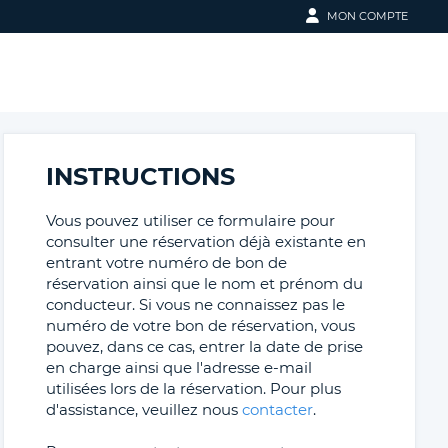
MON COMPTE
SE CONNECTER
VOTRE
ADRESSE
VOTRE ADRESSE E-MAIL
E-
MAIL
INSTRUCTIONS
MOT DE PASSE
Vous pouvez utiliser ce formulaire pour
MOT
consulter une réservation déjà existante en
DE
entrant votre numéro de bon de
PASSE
réservation ainsi que le nom et prénom du
SE CONNECTER
ACTUEL
conducteur. Si vous ne connaissez pas le
numéro de votre bon de réservation, vous
MOT DE PASSE OUBLIÉ ?
pouvez, dans ce cas, entrer la date de prise
NOUVEAU
en charge ainsi que l'adresse e-mail
MOT
POUR UNE RÉSERVATION RAPIDE ET
utilisées lors de la réservation. Pour plus
FACILE
DE
d'assistance, veuillez nous
contacter
.
CRÉER UN COMPTE
PASSE