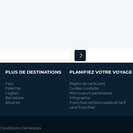
PLUS DE DESTINATIONS
PLANIFIEZ VOTRE VOYAGE
Faro
Règles de carburant
Palerme
Guides conduite
Cagliari
Nos loueurs partenaires
Barcelone
Infographie
Alicante
Franchise remboursable et tarif
sans franchise
Conditions Générales