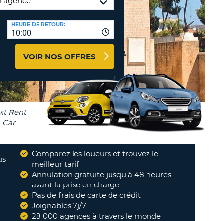
NCES DE VOYAGES &
HEURE DE RETOUR:
TION
10:00
AFFILIÉS
CONNEXION
TÈRES
U
VOIR NOS OFFRES
TÈRE
CULE
ALISER
Comparez les loueurs et trouvez le
TÈRE
us
meilleur tarif
CULE
Annulation gratuite jusqu'à 48 heures
avant la prise en charge
Pas de frais de carte de crédit
L
Joignables 7j/7
E
28 000 agences à travers le monde