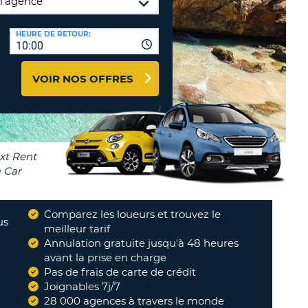
NCES DE VOYAGES &
HEURE DE RETOUR:
TION
10:00
AFFILIÉS
CONNEXION
TÈRES
U
VOIR NOS OFFRES
TÈRE
CULE
ALISER
Comparez les loueurs et trouvez le
TÈRE
us
meilleur tarif
CULE
 toujours à l'écoute
Annulation gratuite jusqu'à 48 heures
"
avant la prise en charge
NDO JORGE
Pas de frais de carte de crédit
L
Joignables 7j/7
E
28 000 agences à travers le monde