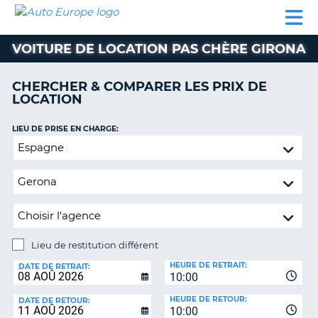
AUTO
LOCATION
LOCATION
SUPPORT
EUROPE
DE
DE
MOTORHOMES
PARTENAIRES
CLIENT
VOITURE
VOITURE
VOITURE DE LOCATION PAS CHÈRE GIRONA
MOTORHOMES
CHERCHER & COMPARER LES PRIX DE
PARTENAIRES
LOCATION
SUPPORT
CLIENT
LIEU DE PRISE EN CHARGE:
ON
Lieu
MON
de
COMPTE
restitution
GÉRER
différent
MA
RÉSERVATION
Lieu de restitution différent
SUISSE
LIEU
HEURE DE RETRAIT:
DE
DATE DE RETRAIT:
LANGUE
10:00
RESTITUTION:
HEURE DE RETOUR:
DATE DE RETOUR:
10:00