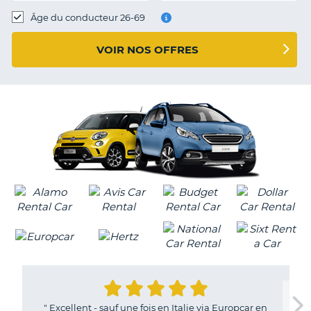
T
Âge du conducteur 26-69
VOIR NOS OFFRES
"
Excellent - sauf une fois en Italie via Europcar en
H