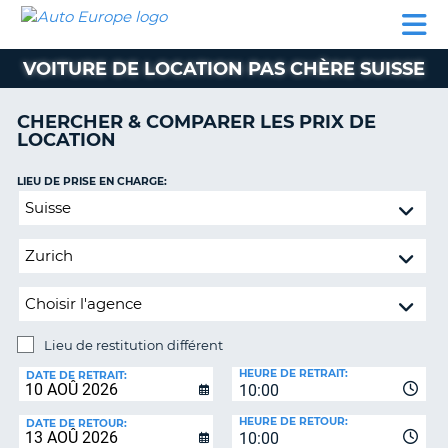
AUTO
LOCATION
LOCATION
SUPPORT
EUROPE
DE
DE
MOTORHOMES
PARTENAIRES
CLIENT
VOITURE
VOITURE
VOITURE DE LOCATION PAS CHÈRE SUISSE
MOTORHOMES
CHERCHER & COMPARER LES PRIX DE
PARTENAIRES
LOCATION
SUPPORT
CLIENT
LIEU DE PRISE EN CHARGE:
ON
Lieu
MON
de
COMPTE
restitution
GÉRER
différent
MA
RÉSERVATION
Lieu de restitution différent
SUISSE
LIEU
HEURE DE RETRAIT:
DE
DATE DE RETRAIT:
LANGUE
10:00
RESTITUTION:
HEURE DE RETOUR:
DATE DE RETOUR:
10:00