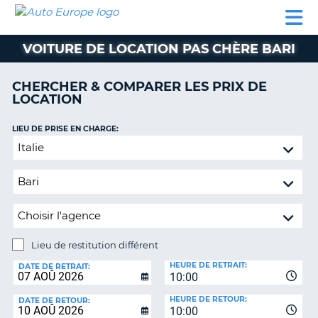
AUTO
LOCATION
LOCATION
SUPPORT
EUROPE
DE
DE
MOTORHOMES
PARTENAIRES
CLIENT
VOITURE
VOITURE
VOITURE DE LOCATION PAS CHÈRE BARI
MOTORHOMES
CHERCHER & COMPARER LES PRIX DE
PARTENAIRES
LOCATION
SUPPORT
CLIENT
LIEU DE PRISE EN CHARGE:
ON
Lieu
MON
de
COMPTE
restitution
GÉRER
différent
MA
RÉSERVATION
Lieu de restitution différent
SUISSE
LIEU
HEURE DE RETRAIT:
DE
DATE DE RETRAIT:
LANGUE
10:00
RESTITUTION:
HEURE DE RETOUR:
DATE DE RETOUR:
10:00