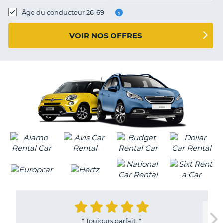
T
Âge du conducteur 26-69
VOIR NOS OFFRES
"
Toujours parfait.
"
H