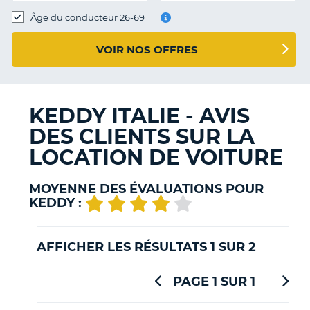
T
Âge du conducteur 26-69
VOIR NOS OFFRES
KEDDY ITALIE - AVIS
DES CLIENTS SUR LA
LOCATION DE VOITURE
MOYENNE DES ÉVALUATIONS POUR
KEDDY :
AFFICHER LES RÉSULTATS 1 SUR 2
PAGE 1 SUR 1
H