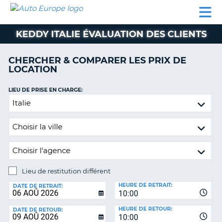
AUTO
LOCATION
LOCATION
SUPPORT
EUROPE
DE
DE
MOTORHOMES
PARTENAIRES
CLIENT
VOITURE
VOITURE
KEDDY ITALIE ÉVALUATION DES CLIENTS
MOTORHOMES
CHERCHER & COMPARER LES PRIX DE
PARTENAIRES
LOCATION
SUPPORT
CLIENT
LIEU DE PRISE EN CHARGE:
ON
Lieu
MON
de
COMPTE
restitution
GÉRER
différent
MA
RÉSERVATION
Lieu de restitution différent
SUISSE
LIEU
HEURE DE RETRAIT:
DE
DATE DE RETRAIT:
LANGUE
10:00
RESTITUTION:
HEURE DE RETOUR:
DATE DE RETOUR:
10:00