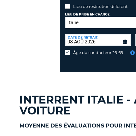
Lieu de restitution différent
LIEU DE PRISE EN CHARGE:
LIEU
DE
DATE DE RETRAIT:
Lieu
RESTITUTION:
de
Âge du conducteur 26-69
restitution
différent
INTERRENT ITALIE -
VOITURE
MOYENNE DES ÉVALUATIONS POUR INT