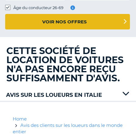
T
Âge du conducteur 26-69
VOIR NOS OFFRES
CETTE SOCIÉTÉ DE
LOCATION DE VOITURES
N'A PAS ENCORE REÇU
SUFFISAMMENT D'AVIS.
AVIS SUR LES LOUEURS EN ITALIE
Alamo
Autovia
Avis
Home
B-
Avis des clients sur les loueurs dans le monde
Rent
entier
H