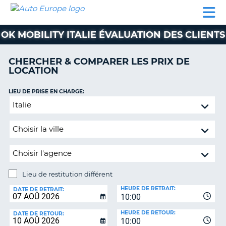
AUTO
LOCATION
LOCATION
SUPPORT
EUROPE
DE
DE
MOTORHOMES
PARTENAIRES
CLIENT
VOITURE
VOITURE
OK MOBILITY ITALIE ÉVALUATION DES CLIENTS
MOTORHOMES
CHERCHER & COMPARER LES PRIX DE
PARTENAIRES
LOCATION
SUPPORT
CLIENT
LIEU DE PRISE EN CHARGE:
ON
Lieu
MON
de
COMPTE
restitution
GÉRER
différent
MA
RÉSERVATION
Lieu de restitution différent
SUISSE
LIEU
HEURE DE RETRAIT:
DE
DATE DE RETRAIT:
LANGUE
10:00
RESTITUTION:
HEURE DE RETOUR:
DATE DE RETOUR:
10:00