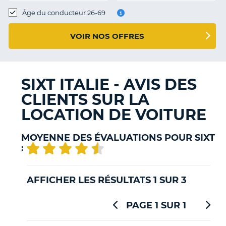
T
Âge du conducteur 26-69
VOIR NOS OFFRES
SIXT ITALIE - AVIS DES
CLIENTS SUR LA
LOCATION DE VOITURE
MOYENNE DES ÉVALUATIONS POUR SIXT
:
AFFICHER LES RÉSULTATS 1 SUR 3
PAGE 1 SUR 1
H