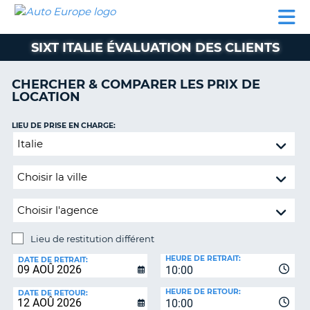
AUTO
LOCATION
LOCATION
SUPPORT
EUROPE
DE
DE
MOTORHOMES
PARTENAIRES
CLIENT
VOITURE
VOITURE
SIXT ITALIE ÉVALUATION DES CLIENTS
MOTORHOMES
CHERCHER & COMPARER LES PRIX DE
PARTENAIRES
LOCATION
SUPPORT
CLIENT
LIEU DE PRISE EN CHARGE:
ON
Lieu
MON
de
COMPTE
restitution
GÉRER
différent
MA
RÉSERVATION
Lieu de restitution différent
SUISSE
LIEU
HEURE DE RETRAIT:
DE
DATE DE RETRAIT:
LANGUE
10:00
RESTITUTION:
HEURE DE RETOUR:
DATE DE RETOUR:
10:00