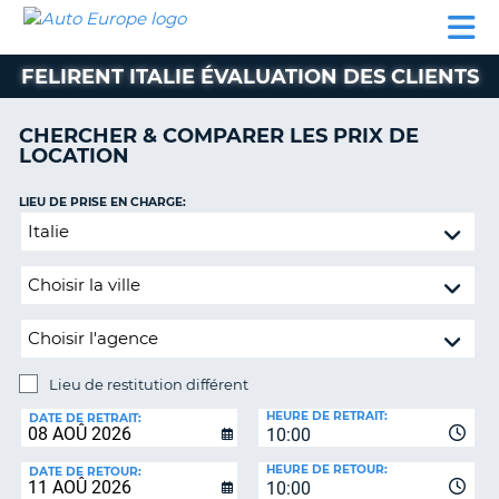
AUTO
LOCATION
LOCATION
SUPPORT
EUROPE
DE
DE
MOTORHOMES
PARTENAIRES
CLIENT
VOITURE
VOITURE
FELIRENT ITALIE ÉVALUATION DES CLIENTS
MOTORHOMES
CHERCHER & COMPARER LES PRIX DE
PARTENAIRES
LOCATION
SUPPORT
CLIENT
LIEU DE PRISE EN CHARGE:
ON
Lieu
MON
de
COMPTE
restitution
GÉRER
différent
MA
RÉSERVATION
Lieu de restitution différent
SUISSE
LIEU
HEURE DE RETRAIT:
DE
DATE DE RETRAIT:
LANGUE
10:00
RESTITUTION:
HEURE DE RETOUR:
DATE DE RETOUR:
10:00