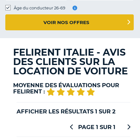
T
Âge du conducteur 26-69
VOIR NOS OFFRES
FELIRENT ITALIE - AVIS
DES CLIENTS SUR LA
LOCATION DE VOITURE
MOYENNE DES ÉVALUATIONS POUR
FELIRENT :
AFFICHER LES RÉSULTATS 1 SUR 2
PAGE 1 SUR 1
H