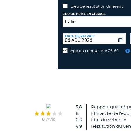
Lieu de restitution différent
LIEU DE PRISE EN CHARGE:
LIEU
DE
DATE DE RETRAIT:
Lieu
RESTITUTION:
de
Âge du conducteur 26-69
restitution
différent
5.8
Rapport qualité-pr
6
Efficacité de l'équ
8 Avis
6.6
État du véhicule
6.9
Restitution du véh