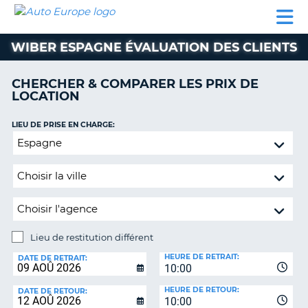
AUTO
LOCATION
LOCATION
SUPPORT
EUROPE
DE
DE
MOTORHOMES
PARTENAIRES
CLIENT
VOITURE
VOITURE
WIBER ESPAGNE ÉVALUATION DES CLIENTS
MOTORHOMES
CHERCHER & COMPARER LES PRIX DE
PARTENAIRES
LOCATION
SUPPORT
CLIENT
LIEU DE PRISE EN CHARGE:
ON
Lieu
MON
de
COMPTE
restitution
GÉRER
différent
MA
RÉSERVATION
Lieu de restitution différent
SUISSE
LIEU
HEURE DE RETRAIT:
DE
DATE DE RETRAIT:
LANGUE
10:00
RESTITUTION:
HEURE DE RETOUR:
DATE DE RETOUR:
10:00