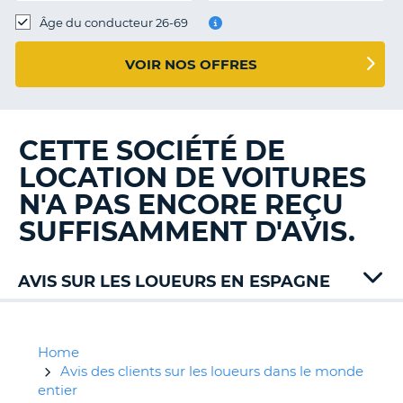
T
Âge du conducteur 26-69
VOIR NOS OFFRES
CETTE SOCIÉTÉ DE
LOCATION DE VOITURES
N'A PAS ENCORE REÇU
SUFFISAMMENT D'AVIS.
AVIS SUR LES LOUEURS EN ESPAGNE
Alamo
Automenorca
Avis
Home
Budget
Avis des clients sur les loueurs dans le monde
Canariascom
entier
H