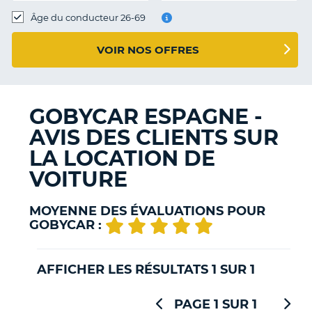
T
Âge du conducteur 26-69
VOIR NOS OFFRES
GOBYCAR ESPAGNE -
AVIS DES CLIENTS SUR
LA LOCATION DE
VOITURE
MOYENNE DES ÉVALUATIONS POUR
GOBYCAR :
AFFICHER LES RÉSULTATS 1 SUR 1
PAGE 1 SUR 1
H