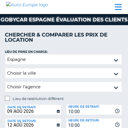
AUTO
LOCATION
LOCATION
SUPPORT
EUROPE
DE
DE
MOTORHOMES
PARTENAIRES
CLIENT
VOITURE
VOITURE
GOBYCAR ESPAGNE ÉVALUATION DES CLIENTS
MOTORHOMES
CHERCHER & COMPARER LES PRIX DE
PARTENAIRES
LOCATION
SUPPORT
CLIENT
LIEU DE PRISE EN CHARGE:
ON
Lieu
MON
de
COMPTE
restitution
GÉRER
différent
MA
RÉSERVATION
Lieu de restitution différent
SUISSE
LIEU
HEURE DE RETRAIT:
DE
DATE DE RETRAIT:
LANGUE
10:00
RESTITUTION:
HEURE DE RETOUR:
DATE DE RETOUR:
10:00