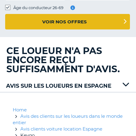
T
Âge du conducteur 26-69
VOIR NOS OFFRES
CE LOUEUR N'A PAS
ENCORE REÇU
SUFFISAMMENT D'AVIS.
AVIS SUR LES LOUEURS EN ESPAGNE
Alamo
Automenorca
Avis
Home
Budget
Avis des clients sur les loueurs dans le monde
Canariascom
entier
Cargest
Avis clients voiture location Espagne
Carwiz
Keygo
H