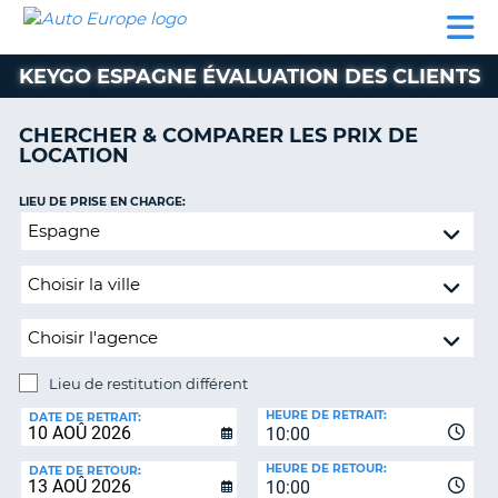
AUTO
LOCATION
LOCATION
SUPPORT
EUROPE
DE
DE
MOTORHOMES
PARTENAIRES
CLIENT
VOITURE
VOITURE
KEYGO ESPAGNE ÉVALUATION DES CLIENTS
MOTORHOMES
CHERCHER & COMPARER LES PRIX DE
PARTENAIRES
LOCATION
SUPPORT
CLIENT
LIEU DE PRISE EN CHARGE:
ON
Lieu
MON
de
COMPTE
restitution
GÉRER
différent
MA
RÉSERVATION
Lieu de restitution différent
SUISSE
LIEU
HEURE DE RETRAIT:
DE
DATE DE RETRAIT:
LANGUE
10:00
RESTITUTION:
HEURE DE RETOUR:
DATE DE RETOUR:
10:00