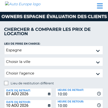
AUTO
LOCATION
LOCATION
SUPPORT
EUROPE
DE
DE
MOTORHOMES
PARTENAIRES
CLIENT
VOITURE
VOITURE
OWNERS ESPAGNE ÉVALUATION DES CLIENTS
MOTORHOMES
CHERCHER & COMPARER LES PRIX DE
PARTENAIRES
LOCATION
SUPPORT
CLIENT
LIEU DE PRISE EN CHARGE:
ON
Lieu
MON
de
COMPTE
restitution
GÉRER
différent
MA
RÉSERVATION
Lieu de restitution différent
SUISSE
LIEU
HEURE DE RETRAIT:
DE
DATE DE RETRAIT:
LANGUE
10:00
RESTITUTION:
HEURE DE RETOUR:
DATE DE RETOUR:
10:00