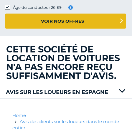
T
Âge du conducteur 26-69
VOIR NOS OFFRES
CETTE SOCIÉTÉ DE
LOCATION DE VOITURES
N'A PAS ENCORE REÇU
SUFFISAMMENT D'AVIS.
AVIS SUR LES LOUEURS EN ESPAGNE
Alamo
Automenorca
Avis
Home
Budget
Avis des clients sur les loueurs dans le monde
Canariascom
entier
H