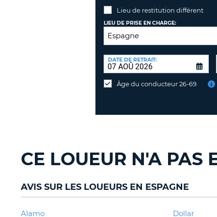
Lieu de restitution différent
LIEU DE PRISE EN CHARGE:
LIEU
DE
DATE DE RETRAIT:
Lieu
RESTITUTION:
de
Âge du conducteur 26-69
restitution
différent
CE LOUEUR N'A PAS 
AVIS SUR LES LOUEURS EN ESPAGNE
Alamo
Dollar