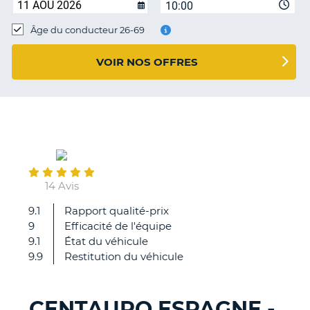
10:00
T
Âge du conducteur 26-69
VOIR NOS OFFRES
July
07
14 Avis
9.1
Rapport qualité-prix
Équipe
9
Efficacité de l'équipe
efficace
9.1
État du véhicule
Par
9.9
Restitution du véhicule
contre,
le
no
CENTAURO ESPAGNE -
de
H