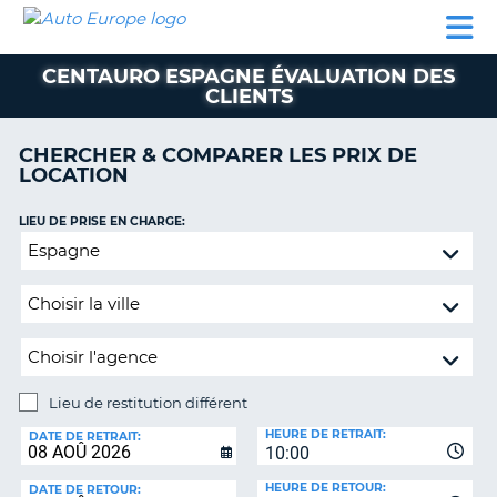
AUTO
LOCATION
LOCATION
SUPPORT
EUROPE
DE
DE
MOTORHOMES
PARTENAIRES
CLIENT
VOITURE
VOITURE
CENTAURO ESPAGNE ÉVALUATION DES
CLIENTS
MOTORHOMES
PARTENAIRES
CHERCHER & COMPARER LES PRIX DE
LOCATION
SUPPORT
CLIENT
ON
LIEU DE PRISE EN CHARGE:
MON
Lieu
COMPTE
de
restitution
GÉRER
différent
MA
RÉSERVATION
SUISSE
Lieu de restitution différent
LANGUE
LIEU
HEURE DE RETRAIT:
DE
DATE DE RETRAIT:
10:00
RESTITUTION:
HEURE DE RETOUR:
DATE DE RETOUR: