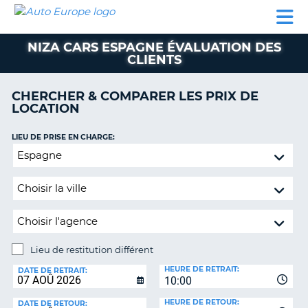
AUTO
LOCATION
LOCATION
SUPPORT
EUROPE
DE
DE
MOTORHOMES
PARTENAIRES
CLIENT
VOITURE
VOITURE
NIZA CARS ESPAGNE ÉVALUATION DES
CLIENTS
MOTORHOMES
PARTENAIRES
CHERCHER & COMPARER LES PRIX DE
LOCATION
SUPPORT
CLIENT
ON
LIEU DE PRISE EN CHARGE:
MON
Lieu
COMPTE
de
restitution
GÉRER
différent
MA
RÉSERVATION
SUISSE
Lieu de restitution différent
LANGUE
LIEU
HEURE DE RETRAIT:
DE
DATE DE RETRAIT:
10:00
RESTITUTION:
HEURE DE RETOUR:
DATE DE RETOUR: