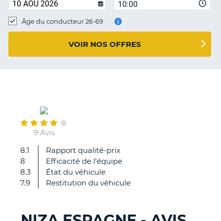
10:00
T
Âge du conducteur 26-69
VOIR NOS OFFRES
October
26
9 Avis
8.1
Rapport qualité-prix
Dommage
8
Efficacité de l'équipe
pas
8.3
État du véhicule
de
7.9
Restitution du véhicule
contrôle
de
la
NIZA ESPAGNE - AVIS
voiture
H