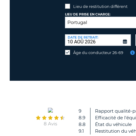
Lieu de restitution différent
LIEU DE PRISE EN CHARGE:
LIEU
DE
DATE DE RETRAIT:
Lieu
RESTITUTION:
de
Âge du conducteur 26-69
restitution
différent
9
Rapport qualité-p
8.9
Efficacité de l'équ
8 Avis
8.8
État du véhicule
9.1
Restitution du véh