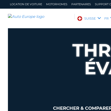
LOCATION DE VOITURE
MOTORHOMES
PARTENAIRES
SUPPORT C
AUTO
SUISSE
FR
EUROPE
LOCATION
DE
THR
VOITURE
MOTORHOMES
ÉV
PARTENAIRES
SUPPORT
CLIENT
MON
GÉRER
COMPTE
MA
RÉSERVATION
SUISSE
LANGUE
CHERCHER & COMPARER 