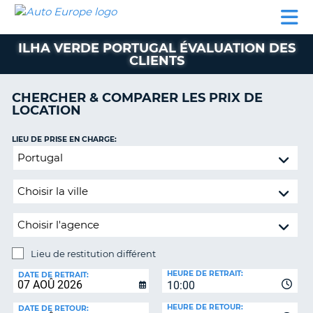
AUTO
LOCATION
LOCATION
SUPPORT
EUROPE
DE
DE
MOTORHOMES
PARTENAIRES
CLIENT
VOITURE
VOITURE
ILHA VERDE PORTUGAL ÉVALUATION DES
CLIENTS
MOTORHOMES
PARTENAIRES
CHERCHER & COMPARER LES PRIX DE
LOCATION
SUPPORT
CLIENT
ON
LIEU DE PRISE EN CHARGE:
MON
Lieu
COMPTE
de
restitution
GÉRER
différent
MA
RÉSERVATION
SUISSE
Lieu de restitution différent
LANGUE
LIEU
HEURE DE RETRAIT:
DE
DATE DE RETRAIT:
10:00
RESTITUTION:
HEURE DE RETOUR:
DATE DE RETOUR: