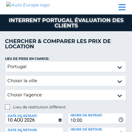
AUTO
LOCATION
LOCATION
SUPPORT
EUROPE
DE
DE
MOTORHOMES
PARTENAIRES
CLIENT
VOITURE
VOITURE
INTERRENT PORTUGAL ÉVALUATION DES
CLIENTS
MOTORHOMES
PARTENAIRES
CHERCHER & COMPARER LES PRIX DE
LOCATION
SUPPORT
CLIENT
ON
LIEU DE PRISE EN CHARGE:
MON
Lieu
COMPTE
de
restitution
GÉRER
différent
MA
RÉSERVATION
SUISSE
Lieu de restitution différent
LANGUE
LIEU
HEURE DE RETRAIT:
DE
DATE DE RETRAIT:
10:00
RESTITUTION:
HEURE DE RETOUR:
DATE DE RETOUR: