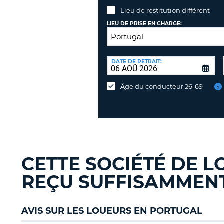
Lieu de restitution différent
LIEU DE PRISE EN CHARGE:
LIEU
DE
DATE DE RETRAIT:
Lieu
RESTITUTION:
de
Âge du conducteur 26-69
restitution
différent
CETTE SOCIÉTÉ DE L
REÇU SUFFISAMMENT 
AVIS SUR LES LOUEURS EN PORTUGAL