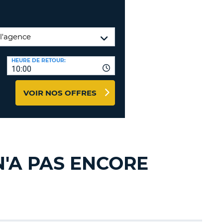
NCES DE VOYAGES &
TION
AFFILIÉS
CONNEXION
TÈRES
U
HEURE DE RETOUR:
10:00
VOIR NOS OFFRES
TÈRE
CULE
ALISER
N'A PAS ENCORE
TÈRE
CULE
L
E