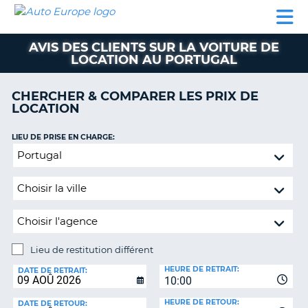
AUTO
LOCATION
LOCATION
SUPPORT
EUROPE
DE
DE
MOTORHOMES
PARTENAIRES
CLIENT
VOITURE
VOITURE
AVIS DES CLIENTS SUR LA VOITURE DE
LOCATION AU PORTUGAL
MOTORHOMES
PARTENAIRES
CHERCHER & COMPARER LES PRIX DE
LOCATION
SUPPORT
CLIENT
ON
LIEU DE PRISE EN CHARGE:
MON
Lieu
COMPTE
de
restitution
GÉRER
différent
MA
RÉSERVATION
SUISSE
Lieu de restitution différent
LANGUE
LIEU
HEURE DE RETRAIT:
DE
DATE DE RETRAIT:
10:00
RESTITUTION:
HEURE DE RETOUR:
DATE DE RETOUR: