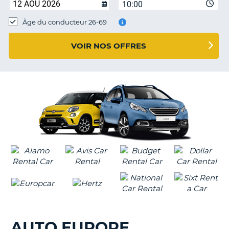
10:00
T
Âge du conducteur 26-69
VOIR NOS OFFRES
AUTO EUROPE
H