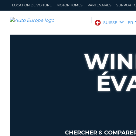
LOCATION DE VOITURE
MOTORHOMES
PARTENAIRES
SUPPORT C
AUTO
SUISSE
FR
EUROPE
LOCATION
DE
WIN
VOITURE
MOTORHOMES
ÉV
PARTENAIRES
SUPPORT
CLIENT
MON
GÉRER
COMPTE
MA
RÉSERVATION
SUISSE
LANGUE
CHERCHER & COMPARER 