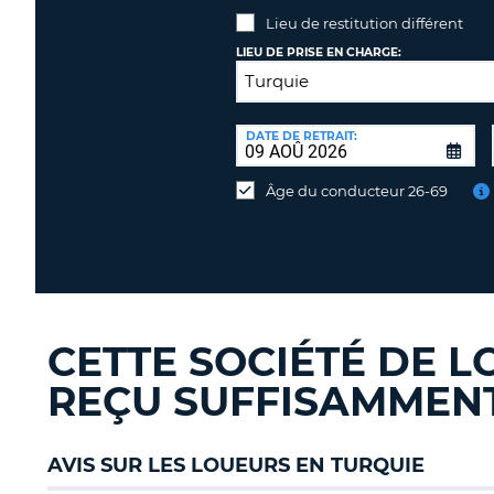
Lieu de restitution différent
LIEU DE PRISE EN CHARGE:
LIEU
DE
DATE DE RETRAIT:
Lieu
RESTITUTION:
de
Âge du conducteur 26-69
restitution
différent
CETTE SOCIÉTÉ DE L
REÇU SUFFISAMMENT 
AVIS SUR LES LOUEURS EN TURQUIE