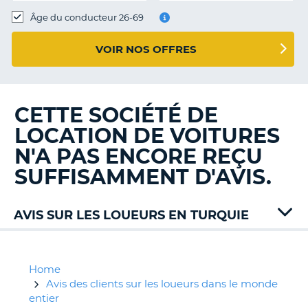
T
Âge du conducteur 26-69
VOIR NOS OFFRES
CETTE SOCIÉTÉ DE
LOCATION DE VOITURES
N'A PAS ENCORE REÇU
SUFFISAMMENT D'AVIS.
AVIS SUR LES LOUEURS EN TURQUIE
Alamo
Auto
Union
Home
Budget
Avis des clients sur les loueurs dans le monde
Carnet
entier
H