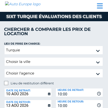
AUTO
LOCATION
LOCATION
SUPPORT
EUROPE
DE
DE
MOTORHOMES
PARTENAIRES
CLIENT
VOITURE
VOITURE
SIXT TURQUIE ÉVALUATIONS DES CLIENTS
MOTORHOMES
CHERCHER & COMPARER LES PRIX DE
PARTENAIRES
LOCATION
SUPPORT
CLIENT
LIEU DE PRISE EN CHARGE:
ON
Lieu
MON
de
COMPTE
restitution
GÉRER
différent
MA
RÉSERVATION
Lieu de restitution différent
SUISSE
LIEU
HEURE DE RETRAIT:
DE
DATE DE RETRAIT:
LANGUE
10:00
RESTITUTION:
HEURE DE RETOUR:
DATE DE RETOUR:
10:00