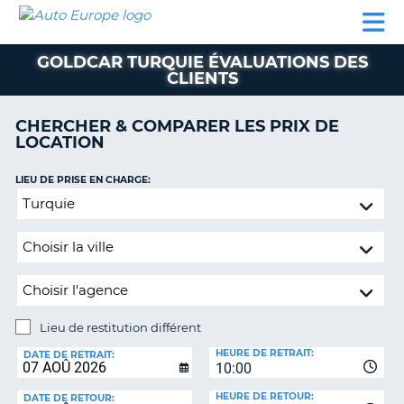
AUTO
LOCATION
LOCATION
SUPPORT
EUROPE
DE
DE
MOTORHOMES
PARTENAIRES
CLIENT
VOITURE
VOITURE
GOLDCAR TURQUIE ÉVALUATIONS DES
CLIENTS
MOTORHOMES
PARTENAIRES
CHERCHER & COMPARER LES PRIX DE
LOCATION
SUPPORT
CLIENT
ON
LIEU DE PRISE EN CHARGE:
MON
Lieu
COMPTE
de
restitution
GÉRER
différent
MA
RÉSERVATION
SUISSE
Lieu de restitution différent
LANGUE
LIEU
HEURE DE RETRAIT:
DE
DATE DE RETRAIT:
10:00
RESTITUTION:
HEURE DE RETOUR:
DATE DE RETOUR: