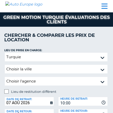
AUTO
LOCATION
LOCATION
SUPPORT
EUROPE
DE
DE
MOTORHOMES
PARTENAIRES
CLIENT
VOITURE
VOITURE
GREEN MOTION TURQUIE ÉVALUATIONS DES
CLIENTS
MOTORHOMES
PARTENAIRES
CHERCHER & COMPARER LES PRIX DE
LOCATION
SUPPORT
CLIENT
ON
LIEU DE PRISE EN CHARGE:
MON
Lieu
COMPTE
de
restitution
GÉRER
différent
MA
RÉSERVATION
SUISSE
Lieu de restitution différent
LANGUE
LIEU
HEURE DE RETRAIT:
DE
DATE DE RETRAIT:
10:00
RESTITUTION:
HEURE DE RETOUR:
DATE DE RETOUR: