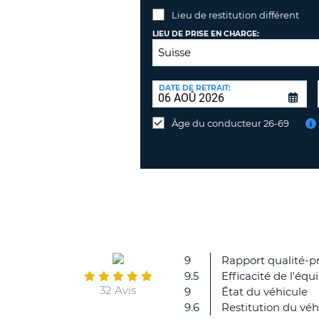
Lieu de restitution différent
LIEU DE PRISE EN CHARGE:
LIEU
DE
DATE DE RETRAIT:
Lieu
RESTITUTION:
de
Âge du conducteur 26-69
restitution
différent
9
Rapport qualité-pr
9.5
Efficacité de l'équ
32 Avis
9
État du véhicule
9.6
Restitution du véh