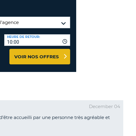
NCES DE VOYAGES &
TION
AFFILIÉS
CONNEXION
TÈRES
U
HEURE DE RETOUR:
10:00
VOIR NOS OFFRES
TÈRE
CULE
ALISER
TÈRE
CULE
December 04
'être accueilli par une personne très agréable et
L
E