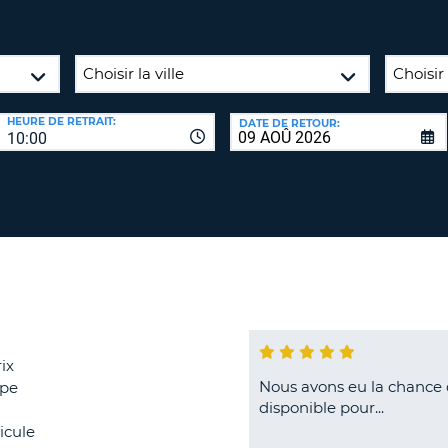
AGE
8-
VÉRIFICA
16
DU
CARAC
NOUVEA
HEURE DE RETRAIT:
DATE DE RETOUR:
AU
MOT
10:00
MOINS
DE
UN
PASSE
CARAC
MAJUS
AU
MOINS
RÉINITI
LE
UN
MOT
CARAC
DE
PASSE
MINUS
ix
AU
Nous avons eu la chance d
ipe
MOINS
CANCE
disponible pour...
UN
icule
CHIFFR