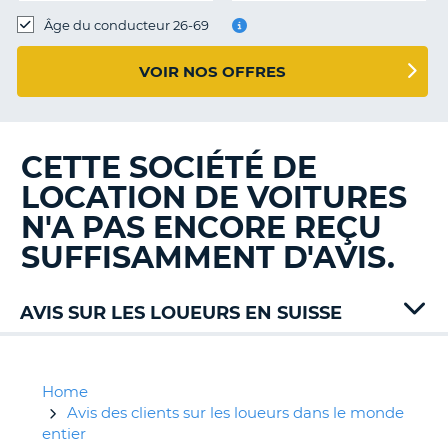
T
Âge du conducteur 26-69
VOIR NOS OFFRES
CETTE SOCIÉTÉ DE
LOCATION DE VOITURES
N'A PAS ENCORE REÇU
SUFFISAMMENT D'AVIS.
AVIS SUR LES LOUEURS EN SUISSE
Alamo
Budget
Dollar
Home
Enterprise
Avis des clients sur les loueurs dans le monde
Europcar
entier
H