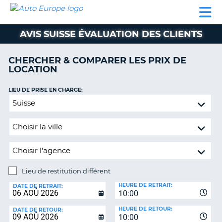
AUTO
LOCATION
LOCATION
SUPPORT
EUROPE
DE
DE
MOTORHOMES
PARTENAIRES
CLIENT
VOITURE
VOITURE
AVIS SUISSE ÉVALUATION DES CLIENTS
MOTORHOMES
CHERCHER & COMPARER LES PRIX DE
PARTENAIRES
LOCATION
SUPPORT
CLIENT
LIEU DE PRISE EN CHARGE:
ON
Lieu
MON
de
COMPTE
restitution
GÉRER
différent
MA
RÉSERVATION
Lieu de restitution différent
SUISSE
LIEU
HEURE DE RETRAIT:
DE
DATE DE RETRAIT:
LANGUE
10:00
RESTITUTION:
HEURE DE RETOUR:
DATE DE RETOUR:
10:00