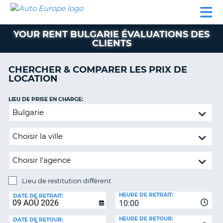
AUTO
LOCATION
LOCATION
SUPPORT
EUROPE
DE
DE
MOTORHOMES
PARTENAIRES
CLIENT
VOITURE
VOITURE
YOUR RENT BULGARIE ÉVALUATIONS DES
CLIENTS
MOTORHOMES
PARTENAIRES
CHERCHER & COMPARER LES PRIX DE
LOCATION
SUPPORT
CLIENT
ON
LIEU DE PRISE EN CHARGE:
MON
Lieu
COMPTE
de
restitution
GÉRER
différent
MA
RÉSERVATION
SUISSE
Lieu de restitution différent
LANGUE
LIEU
HEURE DE RETRAIT:
DE
DATE DE RETRAIT:
10:00
RESTITUTION:
HEURE DE RETOUR:
DATE DE RETOUR: