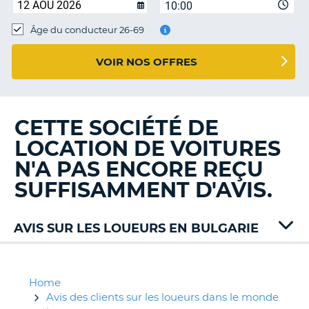
10:00
T
Âge du conducteur 26-69
VOIR NOS OFFRES
CETTE SOCIÉTÉ DE
LOCATION DE VOITURES
N'A PAS ENCORE REÇU
SUFFISAMMENT D'AVIS.
AVIS SUR LES LOUEURS EN BULGARIE
Alamo
Car1
CarRent
Home
Enterprise
Avis des clients sur les loueurs dans le monde
H