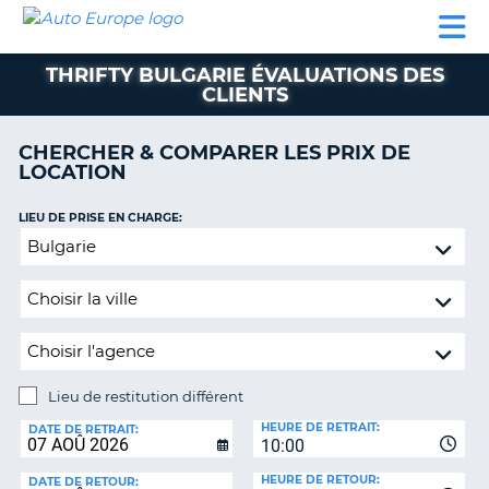
AUTO
LOCATION
LOCATION
SUPPORT
EUROPE
DE
DE
MOTORHOMES
PARTENAIRES
CLIENT
VOITURE
VOITURE
THRIFTY BULGARIE ÉVALUATIONS DES
CLIENTS
MOTORHOMES
PARTENAIRES
CHERCHER & COMPARER LES PRIX DE
LOCATION
SUPPORT
CLIENT
ON
LIEU DE PRISE EN CHARGE:
MON
Lieu
COMPTE
de
restitution
GÉRER
différent
MA
RÉSERVATION
SUISSE
Lieu de restitution différent
LANGUE
LIEU
HEURE DE RETRAIT:
DE
DATE DE RETRAIT:
10:00
RESTITUTION:
HEURE DE RETOUR:
DATE DE RETOUR: