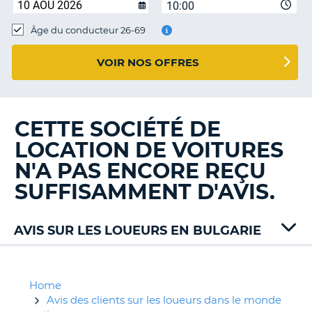
10:00
T
Âge du conducteur 26-69
VOIR NOS OFFRES
CETTE SOCIÉTÉ DE
LOCATION DE VOITURES
N'A PAS ENCORE REÇU
SUFFISAMMENT D'AVIS.
AVIS SUR LES LOUEURS EN BULGARIE
Alamo
Car1
CarRent
Home
Enterprise
Avis des clients sur les loueurs dans le monde
H