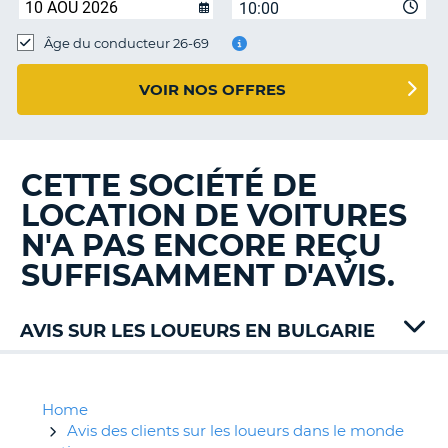
10:00
T
Âge du conducteur 26-69
VOIR NOS OFFRES
CETTE SOCIÉTÉ DE
LOCATION DE VOITURES
N'A PAS ENCORE REÇU
SUFFISAMMENT D'AVIS.
AVIS SUR LES LOUEURS EN BULGARIE
Alamo
Car1
CarRent
Home
Enterprise
Avis des clients sur les loueurs dans le monde
H