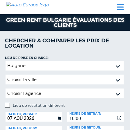
AUTO
LOCATION
LOCATION
SUPPORT
EUROPE
DE
DE
MOTORHOMES
PARTENAIRES
CLIENT
VOITURE
VOITURE
GREEN RENT BULGARIE ÉVALUATIONS DES
CLIENTS
MOTORHOMES
PARTENAIRES
CHERCHER & COMPARER LES PRIX DE
LOCATION
SUPPORT
CLIENT
ON
LIEU DE PRISE EN CHARGE:
MON
Lieu
COMPTE
de
restitution
GÉRER
différent
MA
RÉSERVATION
SUISSE
Lieu de restitution différent
LANGUE
LIEU
HEURE DE RETRAIT:
DE
DATE DE RETRAIT:
10:00
RESTITUTION:
HEURE DE RETOUR:
DATE DE RETOUR: