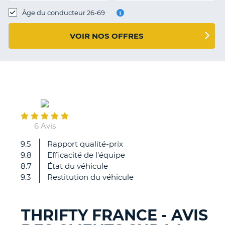
T
Âge du conducteur 26-69
VOIR NOS OFFRES
July
29
6 Avis
9.5
Rapport qualité-prix
Bien
9.8
Efficacité de l'équipe
8.7
État du véhicule
9.3
Restitution du véhicule
THRIFTY FRANCE - AVIS
H