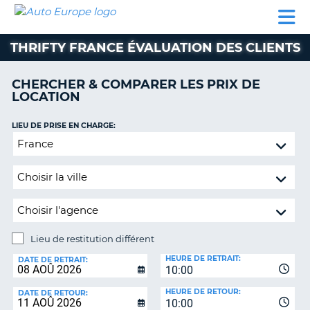
AUTO
LOCATION
LOCATION
SUPPORT
EUROPE
DE
DE
MOTORHOMES
PARTENAIRES
CLIENT
VOITURE
VOITURE
THRIFTY FRANCE ÉVALUATION DES CLIENTS
MOTORHOMES
CHERCHER & COMPARER LES PRIX DE
PARTENAIRES
LOCATION
SUPPORT
CLIENT
LIEU DE PRISE EN CHARGE:
ON
Lieu
MON
de
COMPTE
restitution
GÉRER
différent
MA
RÉSERVATION
Lieu de restitution différent
SUISSE
LIEU
HEURE DE RETRAIT:
DE
DATE DE RETRAIT:
LANGUE
10:00
RESTITUTION:
HEURE DE RETOUR:
DATE DE RETOUR:
10:00