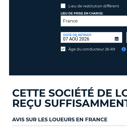
Lieu de restitution différent
LIEU DE PRISE EN CHARGE:
LIEU
DE
DATE DE RETRAIT:
Lieu
RESTITUTION:
de
Âge du conducteur 26-69
restitution
différent
CETTE SOCIÉTÉ DE L
REÇU SUFFISAMMENT 
AVIS SUR LES LOUEURS EN FRANCE