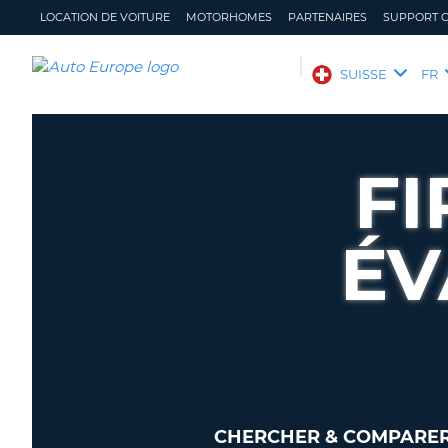
LOCATION DE VOITURE
MOTORHOMES
PARTENAIRES
SUPPORT C
AUTO
SUISSE
FR
EUROPE
LOCATION
DE
FI
VOITURE
MOTORHOMES
ÉV
PARTENAIRES
SUPPORT
CLIENT
MON
GÉRER
COMPTE
MA
RÉSERVATION
SUISSE
LANGUE
CHERCHER & COMPARER 