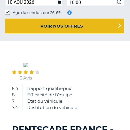
10:00
T
Âge du conducteur 26-69
VOIR NOS OFFRES
July
05
5 Avis
6.4
Rapport qualité-prix
personnel
8
Efficacité de l'équipe
compétent
7
État du véhicule
et
7.4
Restitution du véhicule
de
surcroît
accueillant
RENTSCAPE FRANCE -
et
H