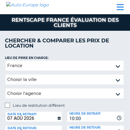
AUTO
LOCATION
LOCATION
SUPPORT
EUROPE
DE
DE
MOTORHOMES
PARTENAIRES
CLIENT
VOITURE
VOITURE
RENTSCAPE FRANCE ÉVALUATION DES
CLIENTS
MOTORHOMES
PARTENAIRES
CHERCHER & COMPARER LES PRIX DE
LOCATION
SUPPORT
CLIENT
ON
LIEU DE PRISE EN CHARGE:
MON
Lieu
COMPTE
de
restitution
GÉRER
différent
MA
RÉSERVATION
SUISSE
Lieu de restitution différent
LANGUE
LIEU
HEURE DE RETRAIT:
DE
DATE DE RETRAIT:
10:00
RESTITUTION:
HEURE DE RETOUR:
DATE DE RETOUR: