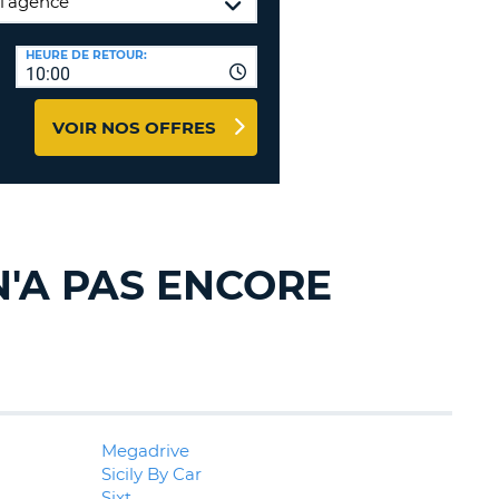
NCES DE VOYAGES &
HEURE DE RETOUR:
TION
10:00
AFFILIÉS
CONNEXION
TÈRES
U
VOIR NOS OFFRES
TÈRE
CULE
N'A PAS ENCORE
ALISER
TÈRE
CULE
L
Megadrive
Sicily By Car
E
Sixt