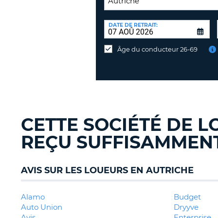
LIEU
DE
DATE DE RETRAIT:
Lieu
RESTITUTION:
de
Âge du conducteur 26-69
restitution
différent
CETTE SOCIÉTÉ DE L
REÇU SUFFISAMMENT 
AVIS SUR LES LOUEURS EN AUTRICHE
Alamo
Budget
Auto Union
Dryyve
Avis
Enterprise