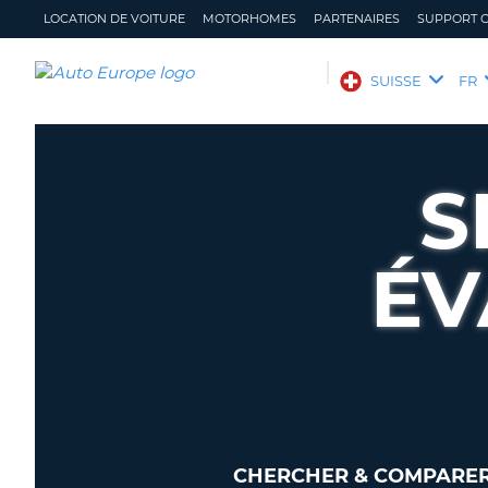
LOCATION DE VOITURE
MOTORHOMES
PARTENAIRES
SUPPORT C
AUTO
SUISSE
FR
EUROPE
LOCATION
DE
S
VOITURE
MOTORHOMES
ÉV
PARTENAIRES
SUPPORT
CLIENT
MON
GÉRER
COMPTE
MA
RÉSERVATION
SUISSE
LANGUE
CHERCHER & COMPARER 