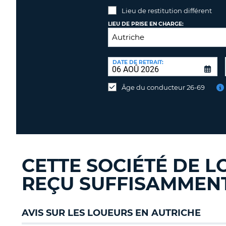
Lieu de restitution différent
LIEU DE PRISE EN CHARGE:
LIEU
DE
DATE DE RETRAIT:
Lieu
RESTITUTION:
de
Âge du conducteur 26-69
restitution
différent
CETTE SOCIÉTÉ DE L
REÇU SUFFISAMMENT 
AVIS SUR LES LOUEURS EN AUTRICHE