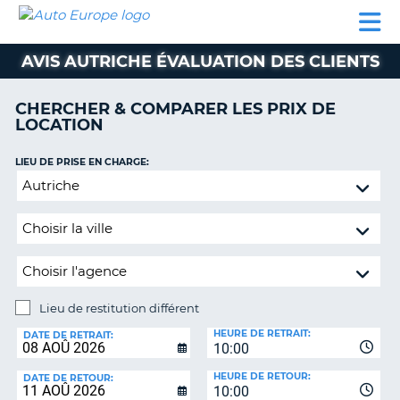
AUTO
LOCATION
LOCATION
SUPPORT
EUROPE
DE
DE
MOTORHOMES
PARTENAIRES
CLIENT
VOITURE
VOITURE
AVIS AUTRICHE ÉVALUATION DES CLIENTS
MOTORHOMES
CHERCHER & COMPARER LES PRIX DE
PARTENAIRES
LOCATION
SUPPORT
CLIENT
LIEU DE PRISE EN CHARGE:
ON
Lieu
MON
de
COMPTE
restitution
GÉRER
différent
MA
RÉSERVATION
Lieu de restitution différent
SUISSE
LIEU
HEURE DE RETRAIT:
DE
DATE DE RETRAIT:
LANGUE
10:00
RESTITUTION:
HEURE DE RETOUR:
DATE DE RETOUR:
10:00