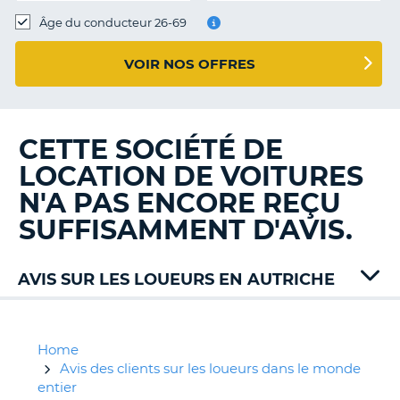
T
Âge du conducteur 26-69
VOIR NOS OFFRES
CETTE SOCIÉTÉ DE
LOCATION DE VOITURES
N'A PAS ENCORE REÇU
SUFFISAMMENT D'AVIS.
AVIS SUR LES LOUEURS EN AUTRICHE
Alamo
Auto
Union
Home
Buchbinder
Avis des clients sur les loueurs dans le monde
Budget
entier
H