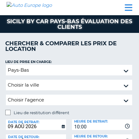
AUTO
LOCATION
LOCATION
SUPPORT
EUROPE
DE
DE
MOTORHOMES
PARTENAIRES
CLIENT
VOITURE
VOITURE
SICILY BY CAR PAYS-BAS ÉVALUATION DES
CLIENTS
MOTORHOMES
PARTENAIRES
CHERCHER & COMPARER LES PRIX DE
LOCATION
SUPPORT
CLIENT
ON
LIEU DE PRISE EN CHARGE:
MON
Lieu
COMPTE
de
restitution
GÉRER
différent
MA
RÉSERVATION
SUISSE
Lieu de restitution différent
LANGUE
LIEU
HEURE DE RETRAIT:
DE
DATE DE RETRAIT:
10:00
RESTITUTION:
HEURE DE RETOUR:
DATE DE RETOUR: