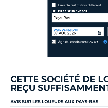
Lieu de restitution différent
LIEU DE PRISE EN CHARGE:
LIEU
DE
DATE DE RETRAIT:
Lieu
RESTITUTION:
de
Âge du conducteur 26-69
restitution
différent
CETTE SOCIÉTÉ DE L
REÇU SUFFISAMMENT 
AVIS SUR LES LOUEURS AUX PAYS-BAS