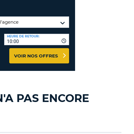
NCES DE VOYAGES &
TION
AFFILIÉS
CONNEXION
TÈRES
U
HEURE DE RETOUR:
10:00
VOIR NOS OFFRES
TÈRE
CULE
ALISER
N'A PAS ENCORE
TÈRE
CULE
L
E