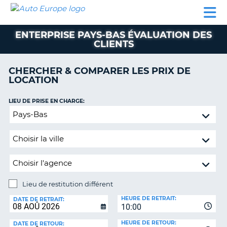
AUTO
LOCATION
LOCATION
SUPPORT
EUROPE
DE
DE
MOTORHOMES
PARTENAIRES
CLIENT
VOITURE
VOITURE
ENTERPRISE PAYS-BAS ÉVALUATION DES
CLIENTS
MOTORHOMES
PARTENAIRES
CHERCHER & COMPARER LES PRIX DE
LOCATION
SUPPORT
CLIENT
ON
LIEU DE PRISE EN CHARGE:
MON
Lieu
COMPTE
de
restitution
GÉRER
différent
MA
RÉSERVATION
SUISSE
Lieu de restitution différent
LANGUE
LIEU
HEURE DE RETRAIT:
DE
DATE DE RETRAIT:
10:00
RESTITUTION:
HEURE DE RETOUR:
DATE DE RETOUR: