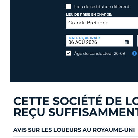
Lieu de restitution différent
LIEU DE PRISE EN CHARGE:
LIEU
DE
DATE DE RETRAIT:
Lieu
RESTITUTION:
de
Âge du conducteur 26-69
restitution
différent
CETTE SOCIÉTÉ DE L
REÇU SUFFISAMMENT 
AVIS SUR LES LOUEURS AU ROYAUME-UNI