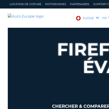
LOCATION DE VOITURE
MOTORHOMES
PARTENAIRES
SUPPORT C
AUTO
SUISSE
FR
EUROPE
LOCATION
DE
FIRE
VOITURE
MOTORHOMES
ÉV
PARTENAIRES
SUPPORT
CLIENT
MON
GÉRER
COMPTE
MA
RÉSERVATION
SUISSE
LANGUE
CHERCHER & COMPARER 