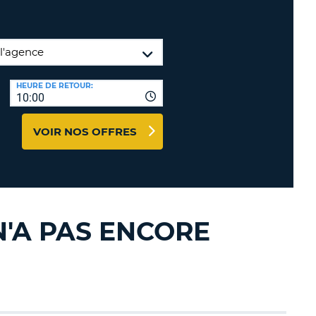
NCES DE VOYAGES &
TION
AFFILIÉS
CONNEXION
TÈRES
U
HEURE DE RETOUR:
10:00
VOIR NOS OFFRES
TÈRE
CULE
ALISER
N'A PAS ENCORE
TÈRE
CULE
L
E