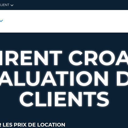
LIENT
GÉRE
SE C
VOTRE
RÉSE
ADRESSE
VOTRE AD
E-
VOTRE A
MAIL
IRENT CROA
MOT DE 
NUMÉRO 
MOT
ALUATION 
DE
PASSE
SE CO
ACTUEL
VISUAL
CLIENTS
MOT DE PA
NOUVEA
MOT
POUR UN
DE
CR
PASSE
LES PRIX DE LOCATION