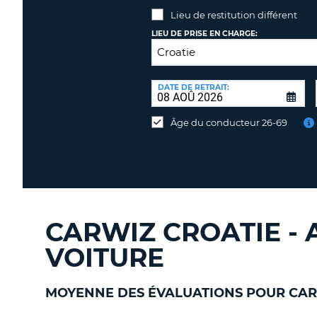
Lieu de restitution différent
LIEU DE PRISE EN CHARGE:
LIEU
DE
DATE DE RETRAIT:
Lieu
RESTITUTION:
de
Âge du conducteur 26-69
restitution
différent
CARWIZ CROATIE - 
VOITURE
MOYENNE DES ÉVALUATIONS POUR CAR