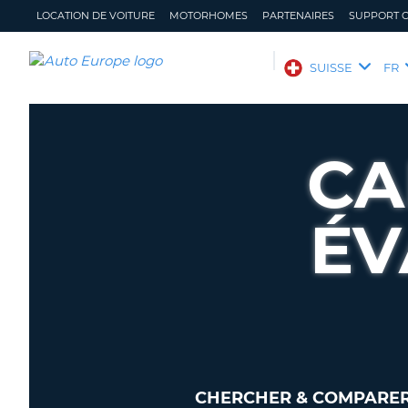
LOCATION DE VOITURE
MOTORHOMES
PARTENAIRES
SUPPORT C
AUTO
SUISSE
FR
EUROPE
LOCATION
DE
CA
VOITURE
MOTORHOMES
ÉV
PARTENAIRES
SUPPORT
CLIENT
MON
GÉRER
COMPTE
MA
RÉSERVATION
SUISSE
LANGUE
CHERCHER & COMPARER 