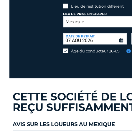
Lieu de restitution différent
LIEU DE PRISE EN CHARGE:
LIEU
DE
DATE DE RETRAIT:
Lieu
RESTITUTION:
de
Âge du conducteur 26-69
restitution
différent
CETTE SOCIÉTÉ DE L
REÇU SUFFISAMMENT 
AVIS SUR LES LOUEURS AU MEXIQUE